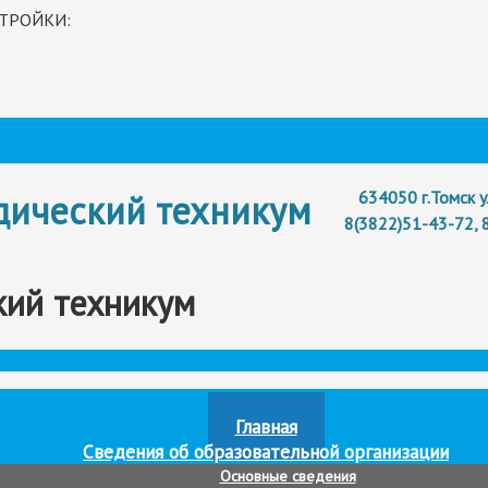
ТРОЙКИ:
дический техникум
634050 г.Томск у
8(3822)51-43-72, 
ий техникум
Новости
Главная
Сведения об образовательной организации
Основные сведения