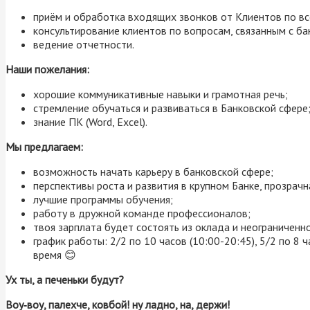
приём и обработка входящих звонков от Клиентов по вс
консультирование клиентов по вопросам, связанным с б
ведение отчетности.
Наши пожелания:
хорошие коммуникативные навыки и грамотная речь;
стремление обучаться и развиваться в Банковской сфере
знание ПК (Word, Excel).
Мы предлагаем:
возможность начать карьеру в банковской сфере;
перспективы роста и развития в крупном Банке, прозрачн
лучшие программы обучения;
работу в дружной команде профессионалов;
твоя зарплата будет состоять из оклада и неограниченно
график работы: 2/2 по 10 часов (10:00-20:45), 5/2 по 8 ч
время 😊
Ух ты, а печеньки будут?
Воу
‑
воу,
палехче,
ковбой!
ну
ладно,
на,
держи!