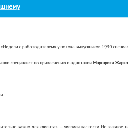
ашнему
й «Недели с работодателем» у потока выпускников 1930 специа
ишли специалист по привлечению и адаптации
Маргарита Жарко
ии
тельно важно для клиента», — уверили нас гости. Но главное, н