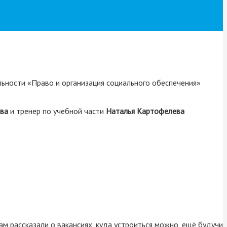
льности «Право и организация социального обеспечения»
ва
и тренер по учебной части
Наталья
Картофелева
ам рассказали о вакансиях, куда устроиться можно, ещё будучи