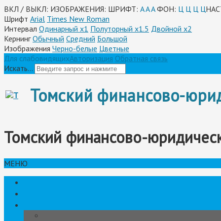
ВКЛ / ВЫКЛ:
ИЗОБРАЖЕНИЯ:
ШРИФТ:
A
A
A
ФОН:
Ц
Ц
Ц
Ц
НАС
Шрифт
Arial
Times New Roman
Интервал
Одинарный х1
Полуторный х1.5
Двойной х2
Кернинг
Обычный
Средний
Большой
Изображения
Черно-белые
Цветные
Для слабовидящих
Авторизация
Обратная связь
Искать...
Томский финансово-юри
Томский финансово-юридическ
МЕНЮ