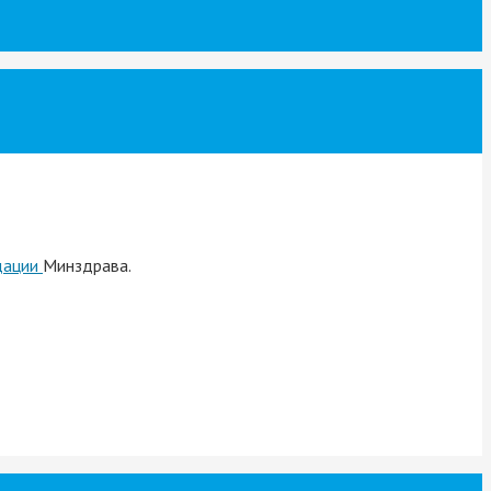
дации
Минздрава.