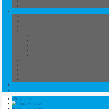
Абитуриент
Moodle
Вопрос директору