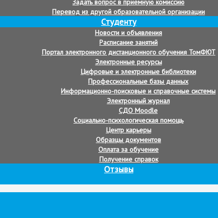
Задать вопрос в приемную комиссию
Перевод из другой образовательной организации
Студенту
Новости и объявления
Расписание занятий
Портал электронного дистанционного обучения ТомФЮТ
Электронные ресурсы
Цифровые и электронные библиотеки
Профессиональные базы данных
Информационно-поисковые и справочные системы
Электронный журнал
СДО Moodle
Социально-психологическая помощь
Центр карьеры
Образцы документов
Оплата за обучение
Получение справок
Отзывы