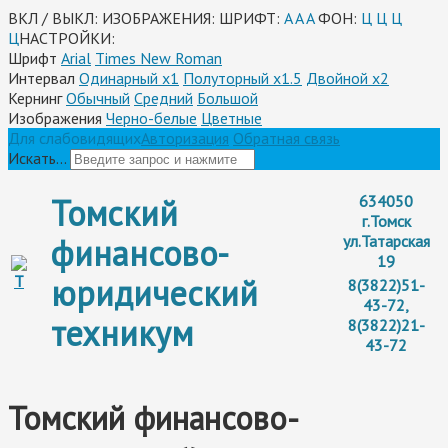
ВКЛ / ВЫКЛ:
ИЗОБРАЖЕНИЯ:
ШРИФТ:
A
A
A
ФОН:
Ц
Ц
Ц
Ц
НАСТРОЙКИ:
Шрифт
Arial
Times New Roman
Интервал
Одинарный х1
Полуторный х1.5
Двойной х2
Кернинг
Обычный
Средний
Большой
Изображения
Черно-белые
Цветные
Для слабовидящих
Авторизация
Обратная связь
Искать...
Томский
634050
г.Томск
финансово-
ул.Татарская
19
юридический
8(3822)51-
43-72,
техникум
8(3822)21-
43-72
Томский финансово-