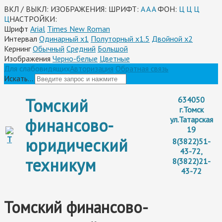
ВКЛ / ВЫКЛ:
ИЗОБРАЖЕНИЯ:
ШРИФТ:
A
A
A
ФОН:
Ц
Ц
Ц
Ц
НАСТРОЙКИ:
Шрифт
Arial
Times New Roman
Интервал
Одинарный х1
Полуторный х1.5
Двойной х2
Кернинг
Обычный
Средний
Большой
Изображения
Черно-белые
Цветные
Для слабовидящих
Авторизация
Обратная связь
Искать...
Томский
634050
г.Томск
финансово-
ул.Татарская
19
юридический
8(3822)51-
43-72,
техникум
8(3822)21-
43-72
Томский финансово-