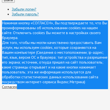
Войти
Забыли логин?
Забыли пароль?
Нажимая кнопку «СОГЛАСЕН», Вы подтверждаете то, что Вы
проинформированы об использовании cookies на нашем
сайте. Отключить cookies Вы можете в настройках своего
браузера.
Для того, чтобы мы могли качественно предоставить Вам
услуги, мы используем cookies, которые сохраняются на
Вашем компьютере (Сведения о местоположении; ip-адрес;
тип, язык, версия ОС и браузера; тип устройства и разрешение
его экрана; источник, откуда пришел на сайт пользователь;
какие страницы открывает и на какие кнопки нажимает
пользователь; эта же информация используется для
обработки статистических данных использования сайта
посредством интернет-сервиса Яндекс.Метрика)
Согласен