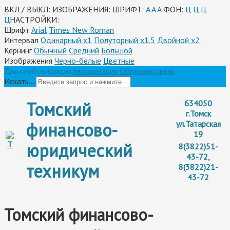
ВКЛ / ВЫКЛ:
ИЗОБРАЖЕНИЯ:
ШРИФТ:
A
A
A
ФОН:
Ц
Ц
Ц
Ц
НАСТРОЙКИ:
Шрифт
Arial
Times New Roman
Интервал
Одинарный х1
Полуторный х1.5
Двойной х2
Кернинг
Обычный
Средний
Большой
Изображения
Черно-белые
Цветные
Для слабовидящих
Авторизация
Обратная связь
Искать...
Томский
634050
г.Томск
финансово-
ул.Татарская
19
юридический
8(3822)51-
43-72,
техникум
8(3822)21-
43-72
Томский финансово-