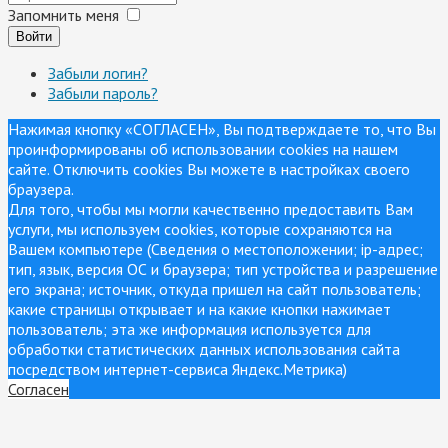
Запомнить меня
Войти
Забыли логин?
Забыли пароль?
Нажимая кнопку «СОГЛАСЕН», Вы подтверждаете то, что Вы
проинформированы об использовании cookies на нашем
сайте. Отключить cookies Вы можете в настройках своего
браузера.
Для того, чтобы мы могли качественно предоставить Вам
услуги, мы используем cookies, которые сохраняются на
Вашем компьютере (Сведения о местоположении; ip-адрес;
тип, язык, версия ОС и браузера; тип устройства и разрешение
его экрана; источник, откуда пришел на сайт пользователь;
какие страницы открывает и на какие кнопки нажимает
пользователь; эта же информация используется для
обработки статистических данных использования сайта
посредством интернет-сервиса Яндекс.Метрика)
Согласен